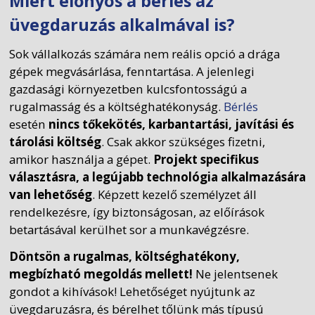
Miért előnyös a bérlés az
üvegdaruzás alkalmával is?
Sok vállalkozás számára nem reális opció a drága
gépek megvásárlása, fenntartása. A jelenlegi
gazdasági környezetben kulcsfontosságú a
rugalmasság és a költséghatékonyság.
Bérlés
esetén
nincs tőkekötés, karbantartási, javítási és
tárolási költség
. Csak akkor szükséges fizetni,
amikor használja a gépet.
Projekt specifikus
választásra, a legújabb technológia alkalmazására
van lehetőség
. Képzett kezelő személyzet áll
rendelkezésre, így biztonságosan, az előírások
betartásával kerülhet sor a munkavégzésre.
Döntsön a rugalmas, költséghatékony,
megbízható megoldás mellett!
Ne jelentsenek
gondot a kihívások! Lehetőséget nyújtunk az
üvegdaruzásra, és bérelhet tőlünk más típusú