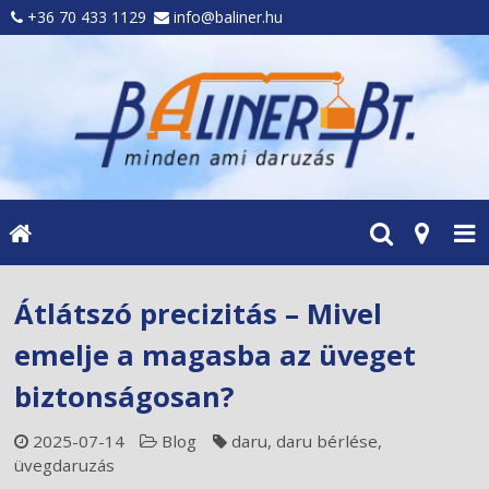
+36 70 433 1129
info@baliner.hu
Átlátszó precizitás – Mivel
emelje a magasba az üveget
biztonságosan?
2025-07-14
Blog
daru
,
daru bérlése
,
üvegdaruzás