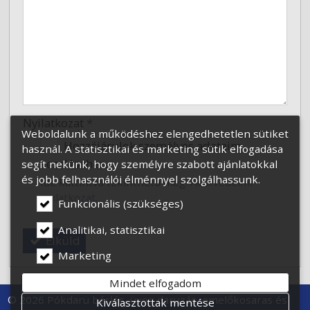
-
-
-
Nyilatkozat
*
Weboldalunk a működéshez elengedhetetlen sütiket
Hozzájárulok személyes adataim
használ. A statisztikai és marketing sütik elfogadása
kezeléséhez.
segít nekünk, hogy személyre szabott ajánlatokkal
és jobb felhasználói élménnyel szolgálhassunk.
Ide kattintva tekinthető meg:
Adatvédelmi
nyilatkozat
.
Funkcionális (szükséges)
Analitikai, statisztikai
Elküld
Marketing
Mindet elfogadom
© 2026 Pókdaru bérlés, üveg daruzás, emelőkosaras és
Kiválasztottak mentése