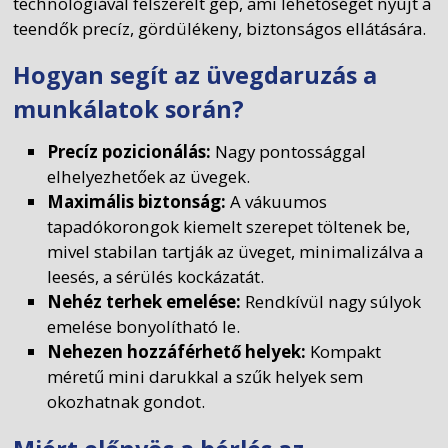
technológiával felszerelt gép, ami lehetőséget nyújt a
teendők precíz, gördülékeny, biztonságos ellátására.
Hogyan segít az üvegdaruzás a
munkálatok során?
Precíz pozicionálás:
Nagy pontossággal
elhelyezhetőek az üvegek.
Maximális biztonság:
A vákuumos
tapadókorongok kiemelt szerepet töltenek be,
mivel stabilan tartják az üveget, minimalizálva a
leesés, a sérülés kockázatát.
Nehéz terhek emelése:
Rendkívül nagy súlyok
emelése bonyolítható le.
Nehezen hozzáférhető helyek:
Kompakt
méretű mini darukkal a szűk helyek sem
okozhatnak gondot.