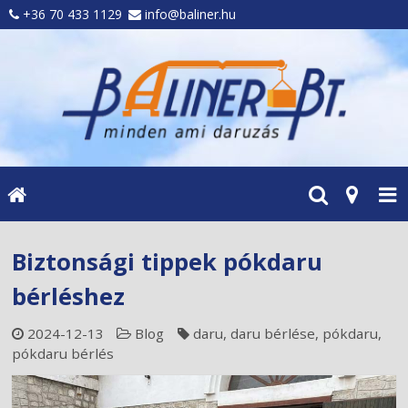
+36 70 433 1129
info@baliner.hu
Biztonsági tippek pókdaru
bérléshez
2024-12-13
Blog
daru
,
daru bérlése
,
pókdaru
,
pókdaru bérlés