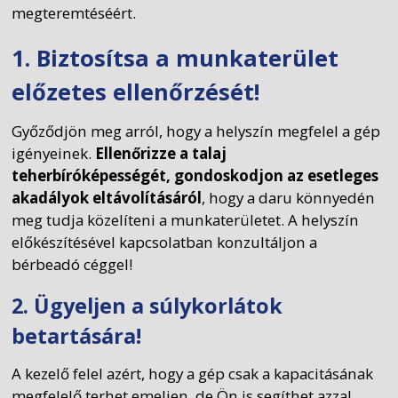
megteremtéséért.
1. Biztosítsa a munkaterület
előzetes ellenőrzését!
Győződjön meg arról, hogy a helyszín megfelel a gép
igényeinek.
Ellenőrizze a talaj
teherbíróképességét, gondoskodjon az esetleges
akadályok eltávolításáról
, hogy a daru könnyedén
meg tudja közelíteni a munkaterületet. A helyszín
előkészítésével kapcsolatban konzultáljon a
bérbeadó céggel!
2. Ügyeljen a súlykorlátok
betartására!
A kezelő felel azért, hogy a gép csak a kapacitásának
megfelelő terhet emeljen, de Ön is segíthet azzal,