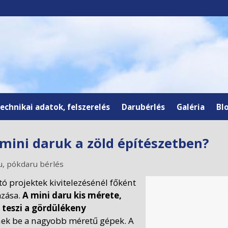
echnikai adatok, felszerelés
Darubérlés
Galéria
Bl
mini daruk a zöld építészetben?
u
,
pókdaru bérlés
tó projektek kivitelezésénél főként
azása.
A mini daru kis mérete,
teszi a gördülékeny
nek be a nagyobb méretű gépek. A