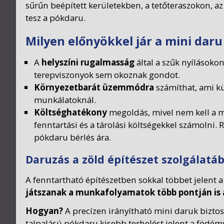
sűrűn beépített kerületekben, a tetőteraszokon, az
tesz a pókdaru.
Milyen előnyökkel jár a mini daru
A
helyszíni rugalmasság
által a szűk nyílásokon
terepviszonyok sem okoznak gondot.
Környezetbarát üzemmódra
számíthat, ami kü
munkálatoknál.
Költséghatékony
megoldás, mivel nem kell a m
fenntartási és a tárolási költségekkel számolni
pókdaru bérlés ára.
Daruzás a zöld építészet szolgálatá
A fenntartható építészetben sokkal többet jelent
játszanak a munkafolyamatok több pontján is 
Hogyan?
A precízen irányítható mini daruk bizto
talpalású pókdaru kisebb terhelést jelent a födémr