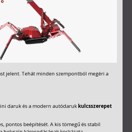
ítást jelent. Tehát minden szempontból megéri a
 mini daruk és a modern autódaruk
kulcsszerepet
, pontos beépítését. A kis tömegű és stabil
ő a helyszín károsodásának kockázata.