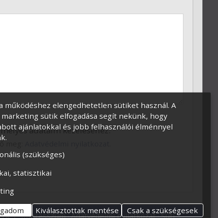
a működéshez elengedhetetlen sütiket használ. A
és marketing sütik elfogadása segít nekünk, hogy
bott ajánlatokkal és jobb felhasználói élménnyel
emélyes adataim kezeléséhez.
k.
tő meg:
Adatvédelmi nyilatkozat
.
onális (szükséges)
kai, statisztikai
ting
ogadom
Kiválasztottak mentése
Csak a szükségesek
rlés
Impresszum
Adatvédelmi nyilatkozat
Süti