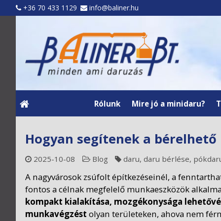
+36 70 433 1129
info@baliner.hu
Rólunk
Mire jó a minidaru?
T
Hogyan segítenek a bérelhető 
2025-10-08
Blog
daru
,
daru bérlése
,
pókdar
A nagyvárosok zsúfolt építkezéseinél, a fenntartha
fontos a célnak megfelelő munkaeszközök alkalm
kompakt kialakítása, mozgékonysága lehetővé 
munkavégzést
olyan területeken, ahova nem fér