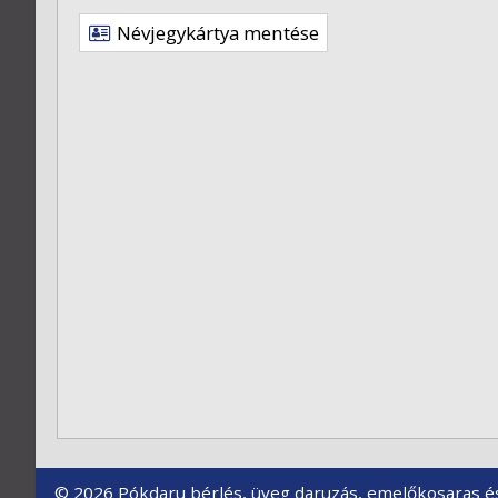
Névjegykártya mentése
© 2026 Pókdaru bérlés, üveg daruzás, emelőkosaras és s