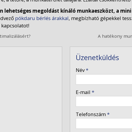
en lehetséges megoldást kínáló munkaeszközt, a mini
Kedvező
pókdaru bérlés árakkal
, megbízható gépekkel tess
 kapcsolatot!
timalizálásért?
A hatékony mun
Üzenetküldés
-
Név
*
-
E-mail
*
-
Telefonszám
*