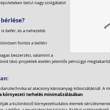
 épületeken belül nagy szolgálatot
 bérlése?
 is befér, és a nehezebb
lönösen fontos a beltéri
agas beszerzési, valamint a
. Rövid távú projektek esetén jelentős pénzügyi megtakar
ban:
 a darutechnika az alacsony károsanyag-kibocsátásnál. A
a környezeti terhelés minimalizálásában
.
sítják a különböző környezettudatos elemek sérülésmentes
e, a tetőre, a munkaterület talajára. Ezáltal csökkenthet