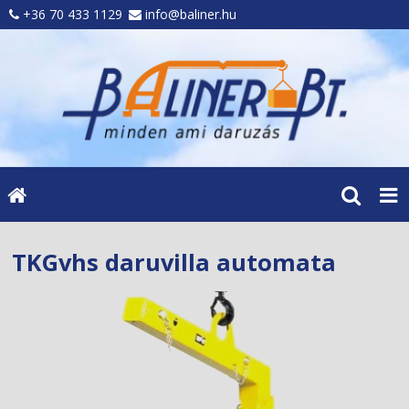
+36 70 433 1129
info@baliner.hu
TKGvhs daruvilla automata